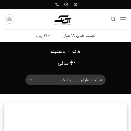
Ski
t
conten
قیمت طلای 18 عیار 190,310,000 ریال
خانه
/
دستبند
صافی