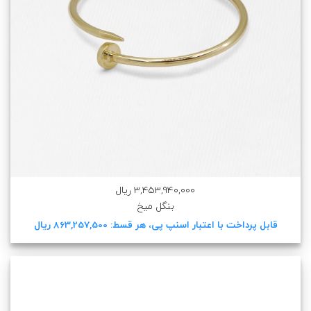
3,453,940,000 ریال
بنگل میخ
قابل پرداخت با اعتبار اسنپ پی، هر قسط: 863,257,500 ریال