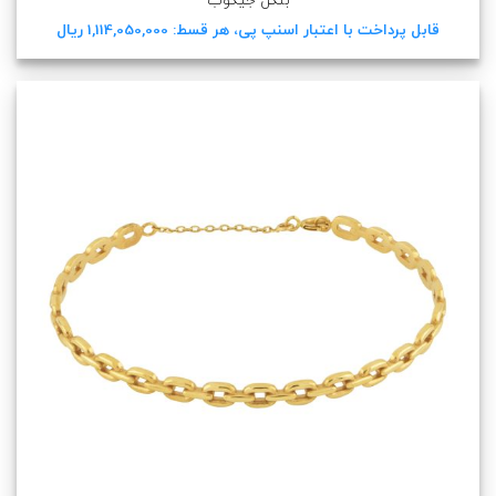
بنگل جیکوب
قابل پرداخت با اعتبار اسنپ پی، هر قسط: 1,114,050,000 ریال