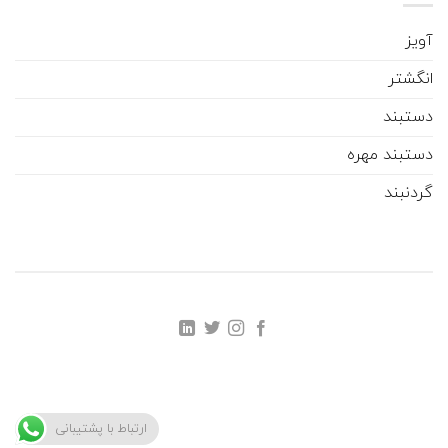
آویز
انگشتر
دستبند
دستبند مهره
گردنبند
ارتباط با پشتیبانی