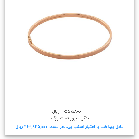
1,055,580,000 ریال
بنگل میرور تخت رزگلد
قابل پرداخت با اعتبار اسنپ پی، هر قسط: 263,825,000 ریال