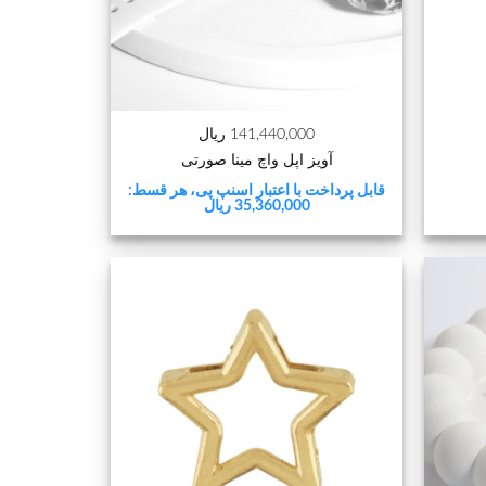
+
+
141,440,000 ریال
آویز اپل واچ مینا صورتی
قابل پرداخت با اعتبار اسنپ پی، هر قسط:
35,360,000 ریال