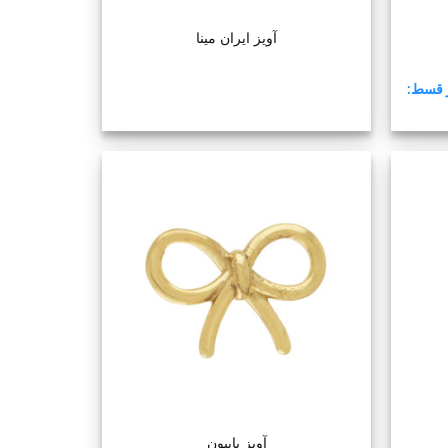
آویز ایران مینا
ر قسط:
+
+
آویز پاپیون