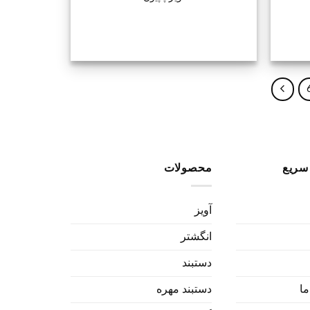
سریع
محصولات
آویز
انگشتر
دستبند
ما
دستبند مهره