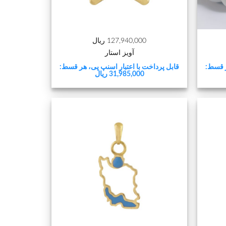
+
+
127,940,000 ریال
آویز استار
ر قسط:
قابل پرداخت با اعتبار اسنپ پی، هر قسط:
31,985,000 ریال
+
+