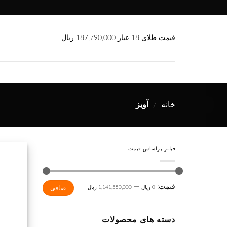
Ski
t
conten
قیمت طلای 18 عیار 187,790,000 ریال
خانه
/
آویز
فیلتر براساس قیمت :
حداقل
حداكثر
قيمت:
—
0 ریال
1,141,550,000 ریال
صافی
قیمت
قيمت
دسته های محصولات