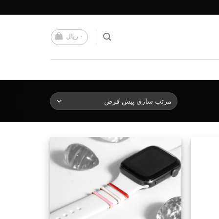
۰
ریال