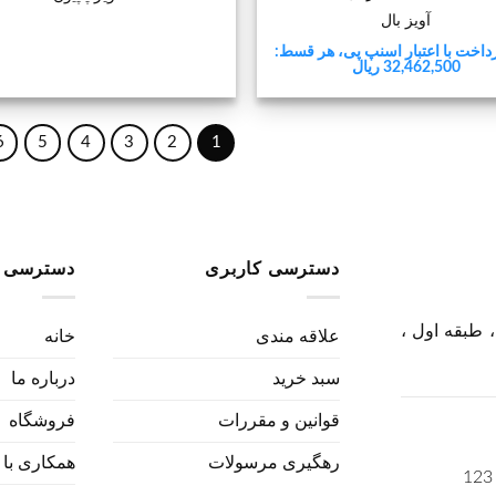
آویز بال
داخت با اعتبار اسنپ پی، هر قسط:
32,462,500 ریال
6
5
4
3
2
1
دسترسی کاربری
دسترسی 
 طبقه اول ،
علاقه مندی
خانه
سبد خرید
درباره ما
قوانین و مقررات
فروشگاه
رهگیری مرسولات
همکاری با 